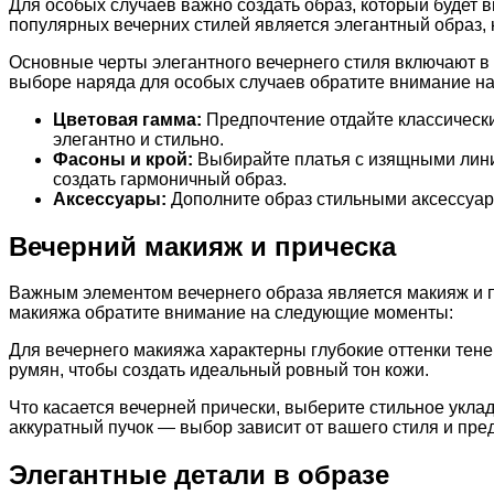
Для особых случаев важно создать образ, который будет 
популярных вечерних стилей является элегантный образ, 
Основные черты элегантного вечернего стиля включают в 
выборе наряда для особых случаев обратите внимание н
Цветовая гамма:
Предпочтение отдайте классическим
элегантно и стильно.
Фасоны и крой:
Выбирайте платья с изящными лини
создать гармоничный образ.
Аксессуары:
Дополните образ стильными аксессуара
Вечерний макияж и прическа
Важным элементом вечернего образа является макияж и п
макияжа обратите внимание на следующие моменты:
Для вечернего макияжа характерны глубокие оттенки тене
румян, чтобы создать идеальный ровный тон кожи.
Что касается вечерней прически, выберите стильное укла
аккуратный пучок — выбор зависит от вашего стиля и пре
Элегантные детали в образе