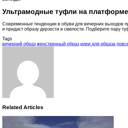
Ультрамодные туфли на платформе
Современные тенденции в обуви для вечерних выходов пр
и придаст образу дерзости и смелости. Подберите пару т
Tags
вечерний образ
женственный образ
идеи для образа
повс
Facebook
Twitter
LinkedIn
Tumblr
Pinterest
Reddit
VKontakte
Odnoklassniki
Skype
WhatsApp
Telegram
Viber
Share
Print
via
Email
Related Articles