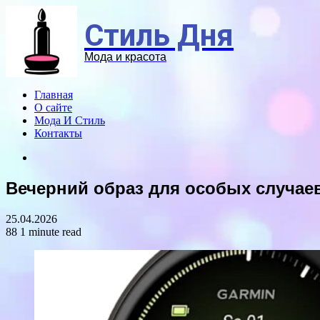
Menu
Стиль Дня
Мода и красота
Главная
О сайте
Мода И Стиль
Контакты
Search
for
Вечерний образ для особых случае
25.04.2026
88
1 minute read