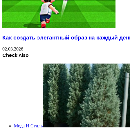
Как создать элегантный образ на каждый ден
02.03.2026
Check Also
Close
Мода И Стиль