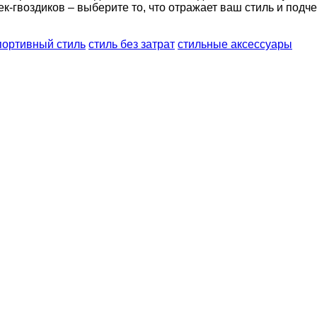
к-гвоздиков – выберите то, что отражает ваш стиль и подч
портивный стиль
стиль без затрат
стильные аксессуары