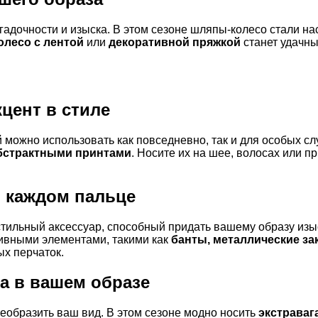
агадочности и изыска. В этом сезоне шляпы-колесо стали 
олесо с лентой
или
декоративной пряжкой
станет удачн
цент в стиле
 можно использовать как повседневно, так и для особых сл
бстрактными принтами
. Носите их на шее, волосах или п
в каждом пальце
 стильный аксессуар, способный придать вашему образу изы
ивными элементами, такими как
банты, металлические за
х перчаток.
ка в вашем образе
реобразить ваш вид. В этом сезоне модно носить
экстраваг