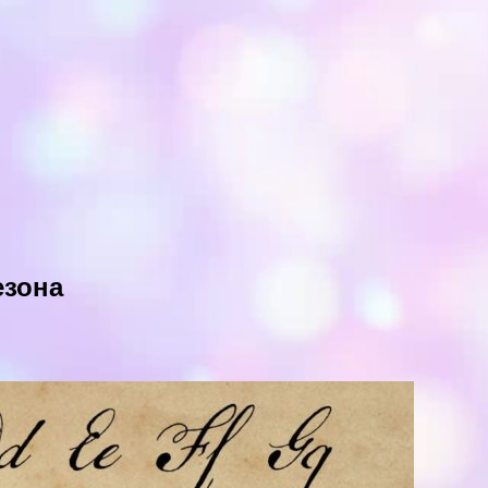
езона