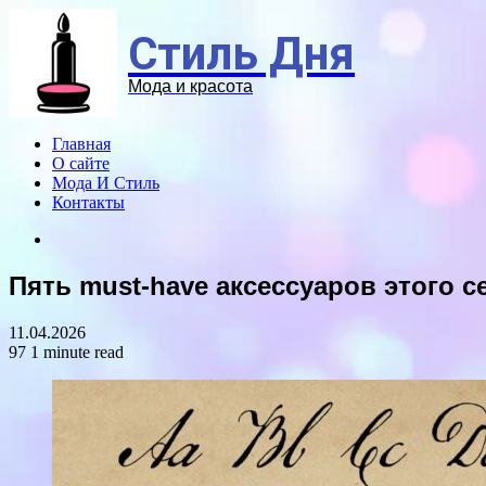
Menu
Стиль Дня
Мода и красота
Главная
О сайте
Мода И Стиль
Контакты
Search
for
Пять must-have аксессуаров этого с
11.04.2026
97
1 minute read